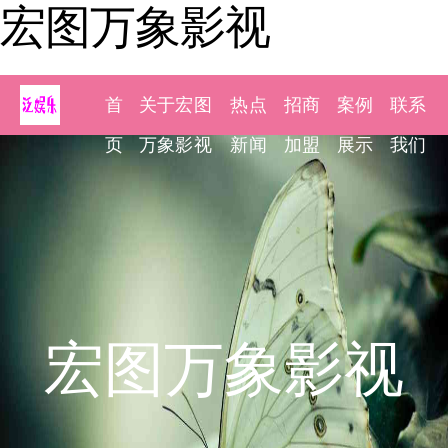
宏图万象影视
首
关于宏图
热点
招商
案例
联系
页
万象影视
新闻
加盟
展示
我们
宏图万象影视