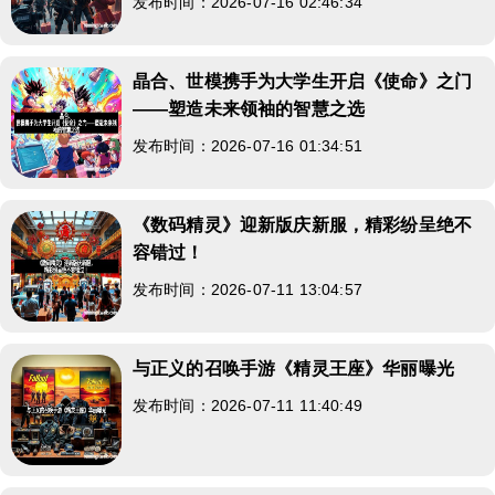
发布时间：2026-07-16 02:46:34
晶合、世模携手为大学生开启《使命》之门
——塑造未来领袖的智慧之选
发布时间：2026-07-16 01:34:51
《数码精灵》迎新版庆新服，精彩纷呈绝不
容错过！
发布时间：2026-07-11 13:04:57
与正义的召唤手游《精灵王座》华丽曝光
发布时间：2026-07-11 11:40:49