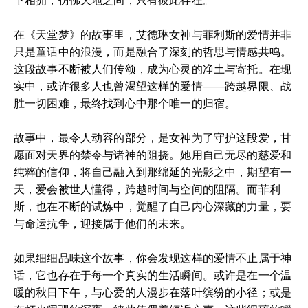
下相拥，仿佛天地之间，只有彼此存在。
在《天堂梦》的故事里，艾德琳女神与菲利斯的爱情并非
只是童话中的浪漫，而是融合了深刻的哲思与情感共鸣。
这段故事不断被人们传颂，成为心灵的净土与寄托。在现
实中，或许很多人也曾渴望这样的爱情——跨越界限、战
胜一切困难，最终找到心中那个唯一的归宿。
故事中，最令人动容的部分，是女神为了守护这段爱，甘
愿面对天界的禁令与诸神的阻挠。她用自己无尽的慈爱和
纯粹的信仰，将自己融入到那绵延的光影之中，期望有一
天，爱会被世人懂得，跨越时间与空间的阻隔。而菲利
斯，也在不断的试炼中，觉醒了自己内心深藏的力量，要
与命运抗争，迎接属于他们的未来。
如果细细品味这个故事，你会发现这样的爱情不止属于神
话，它也存在于每一个真实的生活瞬间。或许是在一个温
暖的秋日下午，与心爱的人漫步在落叶缤纷的小径；或是