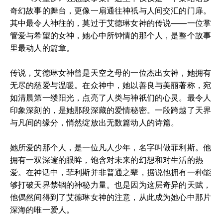
奇幻故事的舞台，更像一扇通往神祇与人间交汇的门扉。
其中最令人神往的，莫过于艾德琳女神的传说——一位掌
管爱与希望的女神，她心中所钟情的那个人，是整个故事
里最动人的篇章。
传说，艾德琳女神曾是天空之母的一位杰出女神，她拥有
无尽的慈爱与温暖。在众神中，她以善良与美丽著称，宛
如清晨第一缕阳光，点亮了人类与神祇们的心灵。最令人
印象深刻的，是她那段深藏的爱情秘密。一段跨越了天界
与凡间的缘分，悄然绽放出无数篇动人的诗篇。
她所爱的那个人，是一位凡人少年，名字叫做菲利斯。他
拥有一双深邃的眼眸，饱含对未来的幻想和对生活的热
爱。在神话中，菲利斯并非普通之辈，据说他拥有一种能
够打破天界禁锢的神秘力量。也是因为这层奇异的天赋，
他偶然间得到了艾德琳女神的注意，从此成为她心中那片
深海的唯一爱人。