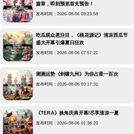
篇章，即刻预览首支预告！
发布时间：2026-08-06 09:23:59
吃瓜观众惹注目，《桃花源记》清凉西瓜节
盛大开幕引爆夏日狂欢
发布时间：2026-08-06 07:57:21
测测运势《剑啸九州》为你占星一百次
发布时间：2026-08-06 03:17:31
《TERA》换角庆典开幕!尽享清凉一夏
发布时间：2026-08-06 01:38:20